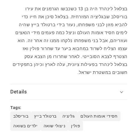
בוריסלב
בוריסלב
בצלאל לינהרד היה בן 13 כשכבשו הגרמנים את עירו
בוריסלב שבגליציה המזרחית. בצלאל סיכן את חייו כדי
להביא מזון לבני משפחתו, נעזר בידי ברטולד בייץ שהיה
לימים חסיד אומות העולם וניצל כמה פעמים מידי הנאצים
ועוזריהם, אבל בני משפחתו נלקחו ממנו זה אחר זה. הוא
עצמו הצליח לשרוד במחבוא ביער עד שחרור פולין ואז
הצטרף לצבא הסובייטי. לאחר שחרורו מן הצבא עסק
בצלאל לינהרד בפעילות ציונית, עלה לארץ וכיהן בתפקידים
חשובים במשטרת ישראל.
Details
Tags:
חסידי אומות העולם
גליציה
ברטולד בייץ
בוריסלב
פולין
ניצולי שואה
ילדים בשואה