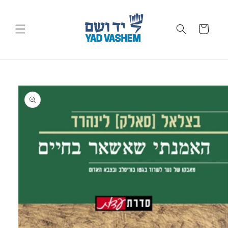
Skip to
content
Cart
Skip to
product
information