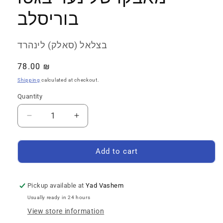
בוריסלב
בצלאל (סאלק) לינהרד
Regular
78.00 ₪
price
Shipping
calculated at checkout.
Quantity
Quantity
Decrease
Increase
quantity
quantity
for
for
האמנתי
האמנתי
Add to cart
שאשאר
שאשאר
בחיים:
בחיים:
מאבקו
מאבקו
Pickup available at
Yad Vashem
של
של
Usually ready in 24 hours
נער
נער
View store information
בגטו
בגטו