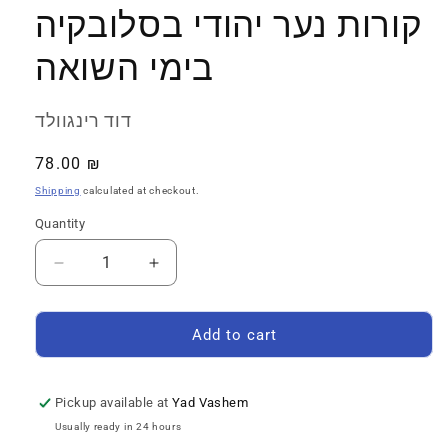
קורות נער יהודי בסלובקיה
בימי השואה
דוד רינגוולד
Regular
78.00 ₪
price
Shipping
calculated at checkout.
Quantity
Quantity
Decrease
Increase
quantity
quantity
for
for
להישיר
להישיר
Add to cart
מבט
מבט
אל
אל
הסכנה:
הסכנה:
Pickup available at
Yad Vashem
קורות
קורות
Usually ready in 24 hours
נער
נער