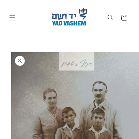
Skip to
content
Cart
Skip to
product
information