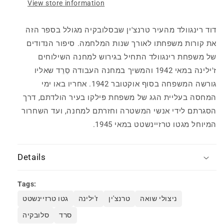
View store information
יהודי
יהודי
בסלובקיה
בסלובקיה
בימי
בימי
דוד רינגוולד מהעיר טרנצ'ין שבסלובקיה מגולל בספר הזה
השואה
השואה
את קורות משפחתו לאורך שנות המלחמה. סיפור הנדודים
של משפחת רינגוולד התחיל בגירוש למחנה השילוחים
ז'ילינה במאי 1942 והמשיך במחנה העבודה סֵרֵד שאליו
גורשה המשפחה בסוף אוקטובר 1942. אחריו באו ימי
המחסה בעליית הגג של משפחת פּילקו בעיר הולדתם, דרך
הסגרתם לידי אנשי המשטרה וחזרתם למחנה, ועד השחרור
המיוחל מגטו טרזיינשטט במאי 1945.
Details
Tags:
ניצולי שואה
טרנצ'ין
ז'ילינה
גטו טרזיינשטט
סרד
סלובקיה