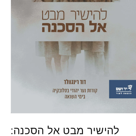
Open
media
1
להישיר מבט אל הסכנה:
in
modal