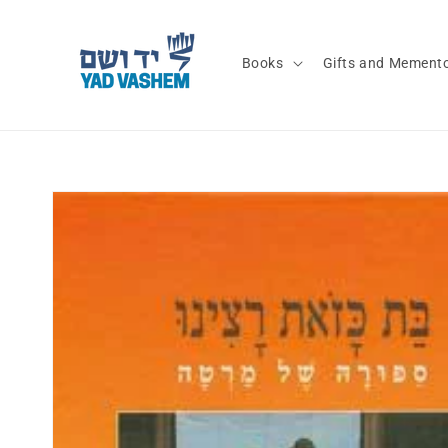
Skip to
content
Books
Gifts and Mement
Skip to
product
information