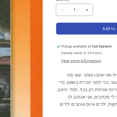
Quantity
Decrease
Increase
quantity
quantity
for
for
בת
בת
Add to 
כזאת
כזאת
רצינו
רצינו
-
-
Pickup available at
Yad Vashem
סיפורה
סיפורה
Usually ready in 24 hours
של
של
מרטה
מרטה
View store information
ת ואז יאהבו אותך. עשי מה
עי, בכי לתוך הכרית בשקט, כדי
יות אוכלות רק בכף. למדי היטב,
י לי מכתבים, אני אכתוב לך.
קות, ילדים אינם אוהבים ילדים