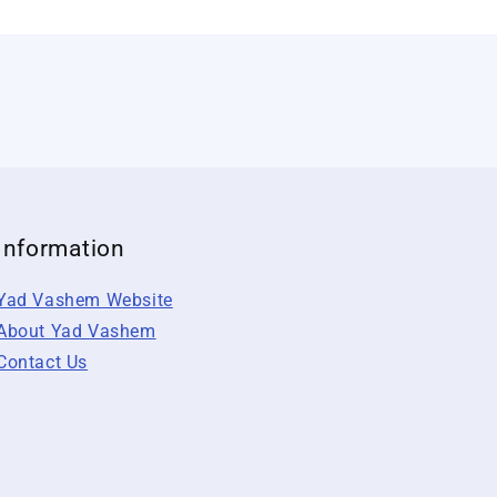
Information
Yad Vashem Website
About Yad Vashem
Contact Us