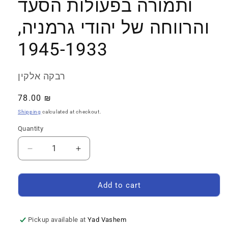
ותמורה בפעולות הסעד
והרווחה של יהודי גרמניה,
1945-1933
רבקה אלקין
Regular
78.00 ₪
price
Shipping
calculated at checkout.
Quantity
Quantity
Decrease
Increase
quantity
quantity
for
for
הלמות
הלמות
Add to cart
הלב:
הלב:
המשכיות
המשכיות
ותמורה
ותמורה
Pickup available at
Yad Vashem
בפעולות
בפעולות