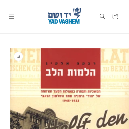
Skip to
content
Cart
Skip to
product
information