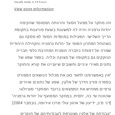
Usually ready in 24 hours
הסעד
הסעד
View store information
והרווחה
והרווחה
של
של
יהודי
יהודי
זהו מחקר על מפעל הסעד והרווחה הממוסד שהקימה
גרמניה,
גרמניה,
יהדות גרמניה והיה לה למשענת בשעת פורענות בתקופת
1945-
1945-
הרייך השלישי. הפעילות במוסדות הסעד לא פסקה גם
1933
1933
כשהוחל הפתרון הסופי על יהדות גרמניה והקהילה היהודית
שמרה על דמותה כחברה הומנית המחויבת כלפי חבריה
הנזקקים גם בתקופה של מצוקה וכליה. בספר שפע של
נתונים מאירי עיניים וחשובים שיעניינו את קורא והחוקר.
"אין באפשרותנו לתאר כאן את מכלול הנושאים המפורט
בספרה פורץ הדרך של אלקין. שפע של נתונים ואיורים
גרפיים ממחיש את הממצאים ברובד המחקרי סוציולוגי
שהוזנח עד כה, יחסית, במחקר המסועף על יהדות גרמניה"
[דני נדב, ידיעון של ארגון עולי מרכז אירופה, נובמבר 2004].
"עבודתה של אלקין מצטרפת לעבודותיהם של חוקרים