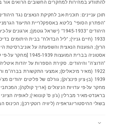
להתוודע במהירות למחקרים החשובים הרואים אור ב
תוכן עניינים: תוכנית-אב לחקיקת הנאצים נגד היהודים
"הפתרון הסופי" בליטא באספקלריית התיעוד הגרמני 
1933 (חיים גניזי); "ליל הבדולח" בבית היתומים בד
הרץ); הגזענות הנאצית והשפעתה על אוניברסיטת היידל
אסטוניה בברית המועצות 1939
1939 (בן-ציון פינצ'וק); גורלם של פליטים יהודים 
מחקר על-פי עדויות הניצולים (אריך קולקה); המכת
בראנדט-מאיר מברלין (ג'ון ס' קונוואי); לאופיה הציונ
בשולי ההיסטוריוגראפיה (ליוויה רוטקירכן); הכינוס ה