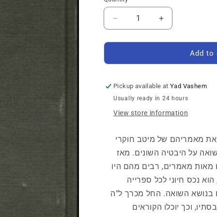
Quantity
Decrease
Increase
quantity
quantity
for
for
יד
יד
Add to 
ושם
ושם
–
–
קובץ
קובץ
Pickup available at
Yad Vashem
מחקרים:
מחקרים:
Usually ready in 24 hours
כרך
כרך
י&quot;א
י&quot;א
View store information
את מאמריהם של מיטב חוקרי
ואה על היבטיה השונים. מאז
רסמו בו מאות מאמרים, רבים מהם היו
וא נכס חיוני לכל ספרייה
בנושא השואה. החל מכרך ל"ה
תיו, וכך יוכלו הקוראים