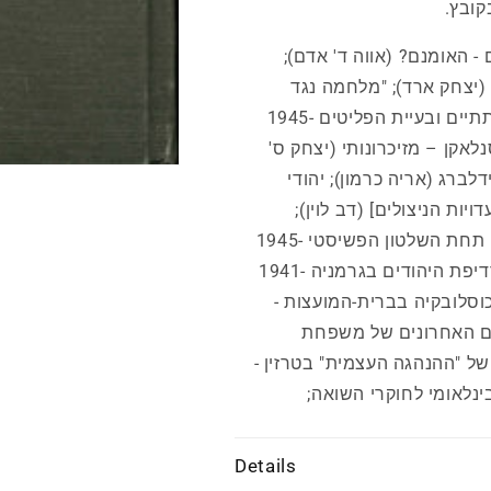
קובץ.
 - האומנם? (אווה ד' אדם);
(יצחק ארד); "מלחמה נגד
היהודים "1945-1933" (ישראל גוטמן); ארגונים על-כיתתיים ובעיית הפליטים 1945-
יסנלאקן – מזיכרונותי (יצחק ס'
ברג (אריה כרמון); יהודי
1945- [מחקר על-פי עדויות הניצולים] (דב לוין);
"הדוצ'ה" והיהודים. סקירת הספרות על יהדות איטליה תחת השלטון הפשיסטי 1945-
1922 (מאיר מיכאליס); אמצעי התקשורת בברה"מ ורדיפת היהודים בגרמניה 1941-
מצ'כוסלובקיה בברית-המועצות -
בים האחרונים של משפחת
י של "ההנהגה העצמית" בטרזין -
בינלאומי לחוקרי השואה;
Details