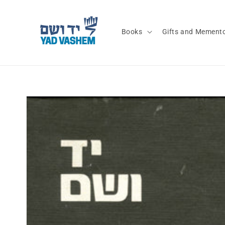
Skip to
content
Books
Gifts and Mement
Skip to
product
information