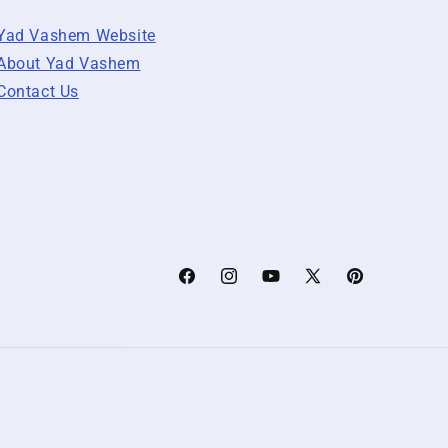
Yad Vashem Website
About Yad Vashem
Contact Us
Facebook
Instagram
YouTube
X
Pinterest
(Twitter)