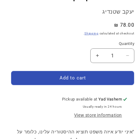
יעקב שטנדיג
Regular
78.00 ₪
price
Shipping
calculated at checkout.
Quantity
Quantity
Increase
Decrease
quantity
quantity
for
for
פלשוב:
פלשוב:
Add to cart
התחנה
התחנה
האחרונה
האחרונה
של
של
Pickup available at
Yad Vashem
יהודי
יהודי
Usually ready in 24 hours
קרקוב
קרקוב
View store information
"איני יודע איזה משפט תוציא ההיסטוריה עלינו, כלומר על