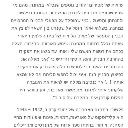
עדויות של אסירים יהודים נוספים שנכלאו במחנה, מהם מי
שהיו שותפים מרכזיים לתכנון התשתיות השונות בפלשוב
ולהנחתן ותִפעולן. כמי שהופקד על מפעלי הבנייה המרכזיים
במחנה, בשלהי 1944 הוטל על שטֶנדיג בין השאר לפוצץ את
הבניין המפואר של אולם הלוויות של בית העלמין היהודי
שעתה נכלל בתחום המחנה ושימש כאורווה. בחיבורו העלה
בכתב את רגשות האשם שליוו אותו עת ביצע את תפקידו
בהחרבת הבניין, והוא הוסיף והדגיש כי “איני מעלה את
ההרהורים האלה כדי לחפש מחילה ולהצדיק את תפקידי
בפיצוץ הבניין הזה. איני יכול לחפש סליחה וגם לא אמצא
אותה, [...] אך כנסיבה מקלה יש לראות את העובדה
שלקחתי איתי למחנה את אשתי ואת בִתי, והן בוודאי היו
נופלות קורבן איתי במקרה של סירוב”.
פלשוב: התחנה האחרונה של יהודי קרקוב, 1942 – 1945
הוא קלֵידוסקופ של מאורעות, דמויות, פינות ואפיזודות מחיי
המחנה, וייחודו בהיותו ספר עדות של מהנדסים ואדריכלים