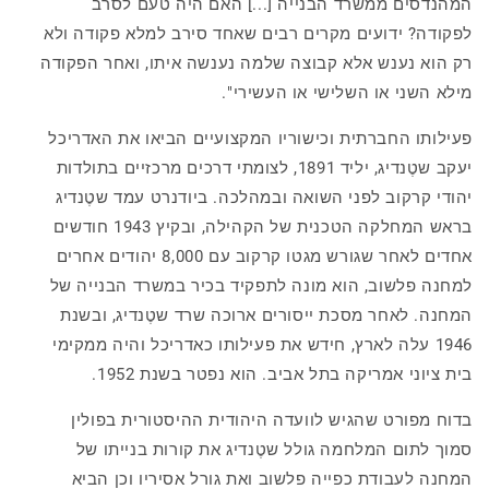
המהנדסים ממשרד הבנייה [...] האם היה טעם לסרב
לפקודה? ידועים מקרים רבים שאחד סירב למלא פקודה ולא
רק הוא נענש אלא קבוצה שלמה נענשה איתו, ואחר הפקודה
מילא השני או השלישי או העשירי".
פעילותו החברתית וכישוריו המקצועיים הביאו את האדריכל
יעקב שטֶנדיג, יליד 1891, לצומתי דרכים מרכזיים בתולדות
יהודי קרקוב לפני השואה ובמהלכה. ביודנרט עמד שטֶנדיג
בראש המחלקה הטכנית של הקהילה, ובקיץ 1943 חודשים
אחדים לאחר שגורש מגטו קרקוב עם 8,000 יהודים אחרים
למחנה פלשוב, הוא מונה לתפקיד בכיר במשרד הבנייה של
המחנה. לאחר מסכת ייסורים ארוכה שרד שטֶנדיג, ובשנת
1946 עלה לארץ, חידש את פעילותו כאדריכל והיה ממקימי
בית ציוני אמריקה בתל אביב. הוא נפטר בשנת 1952.
בדוח מפורט שהגיש לוועדה היהודית ההיסטורית בפולין
סמוך לתום המלחמה גולל שטֶנדיג את קורות בנייתו של
המחנה לעבודת כפייה פלשוב ואת גורל אסיריו וכן הביא