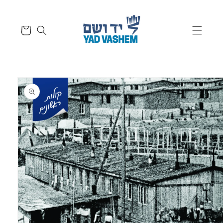
Skip to
content
Cart
Skip to
product
information