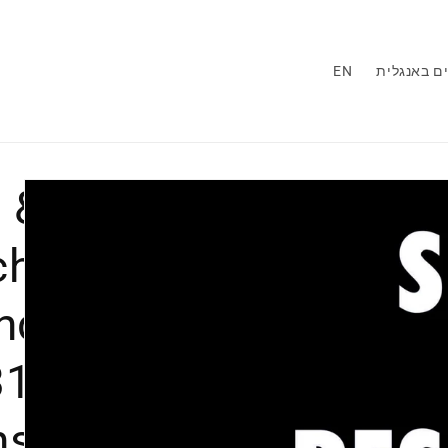
ם באנגלית
EN
 &
h,
nd
1:
ns,