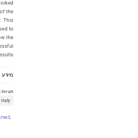
in
945
worked
odal
 of the
. This
sed to
ow the
essful
esults.
מידע נ
תגיות:
Italy
שתף