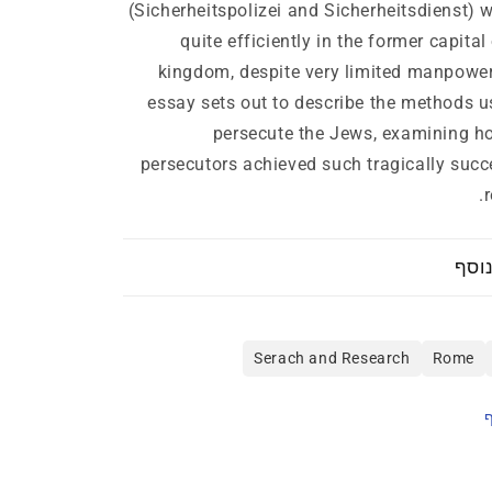
1943–
1
(Sicherheitspolizei and Sicherheitsdienst) 
m
1945
quite efficiently in the former capital
kingdom, despite very limited manpower
essay sets out to describe the methods u
persecute the Jews, examining h
persecutors achieved such tragically succ
r
וסף
Serach and Research
Rome