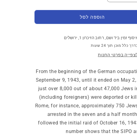
ת
את
ר
הכמות
Sea
עבור
הוספה לסל
Search
&a
&amp;
Resear
Research,
Lectu
יסוף זמין ביד ושם, רחוב הזיכרון 1, ירושלים
Lectures
דרך כלל מוכן תוך 24 שעות
and
Pap
צפייה בפרטי החנות
Papers
31:
Germa
Germans,
Itali
From the beginning of the German occupat
Italians,
September 9, 1943, until it ended on May 2,
And
J
Jews
just over 8,000 out of about 47,000 Jews in
–
(including foreigners) were deported or kil
The
Pol
Rome, for instance, approximately 750 Jew
Police
For
Forces
arrested in the seven and a half month
Of
Occup
followed the initial raid of October 16, 194
Occupied
It
m
number shows that the SIPO 
Italy,
19