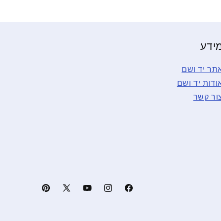
ידע
תר יד ושם
ודות יד ושם
ור קשר
פייסבוק
אינסטגרם
יוטיוב
X
פינטרסט
(טוויטר)