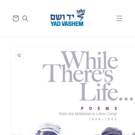
דלג
לתוכן
סל
קניות
דלג
לפרטי
המוצר