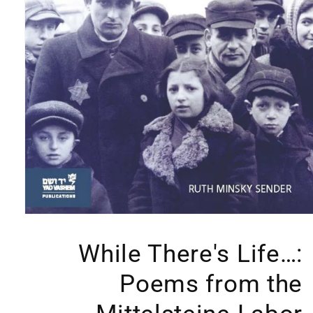
Open
media
1
While There's Life…:
in
modal
Poems from the