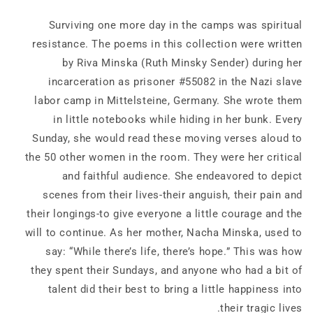
Mittelsteine
Labor
Labor
Camp
Surviving one more day in the camps was spiritual
Camp
1944-
resistance. The poems in this collection were written
1944-
1945
by Riva Minska (Ruth Minsky Sender) during her
1945
incarceration as prisoner #55082 in the Nazi slave
labor camp in Mittelsteine, Germany. She wrote them
in little notebooks while hiding in her bunk. Every
Sunday, she would read these moving verses aloud to
the 50 other women in the room. They were her critical
and faithful audience. She endeavored to depict
scenes from their lives-their anguish, their pain and
their longings-to give everyone a little courage and the
will to continue. As her mother, Nacha Minska, used to
say: “While there’s life, there’s hope.” This was how
they spent their Sundays, and anyone who had a bit of
talent did their best to bring a little happiness into
their tragic lives.