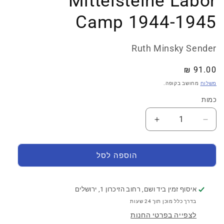
Mittelsteine Labor
Camp 1944-1945
Ruth Minsky Sender
מחיר
91.00 ₪
רגיל
משלוח
מחושב בקופה.
כמות
כמות
הקטנת
הגדל
כמות
את
עבור
הכמות
While
עבור
הוספה לסל
While
There&#39;s
There&#39;s
Life…:
Life…:
Poems
איסוף זמין ביד ושם, רחוב הזיכרון 1, ירושלים
Poems
from
בדרך כלל מוכן תוך 24 שעות
from
the
לצפייה בפרטי החנות
the
Mittelsteine